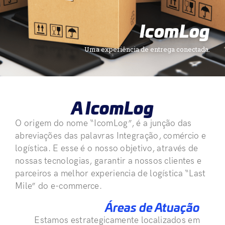
IcomLog
Uma experiência de entrega conectada.
A IcomLog
O origem do nome “IcomLog”, é a junção das
abreviações das palavras Integração, comércio e
logística. E esse é o nosso objetivo, através de
nossas tecnologias, garantir a nossos clientes e
parceiros a melhor experiencia de logística “Last
Mile” do e-commerce.
Áreas de Atuação
Estamos estrategicamente localizados em